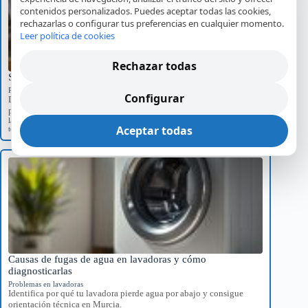
contenidos personalizados. Puedes aceptar todas las cookies,
rechazarlas o configurar tus preferencias en cualquier momento.
Leer política de cookies
Rechazar todas
Soluciones para Lavavajillas que No Detecta la Pastilla
Problemas en lavadoras
Configurar
Descubre las razones por las que un lavavajillas no detecta la
pastilla de detergente y…
lavavajillas
,
pastilla de detergente
,
reparación de electrodomésticos
,
servicio
Aceptar todas
técnico
Causas de fugas de agua en lavadoras y cómo
diagnosticarlas
Problemas en lavadoras
Identifica por qué tu lavadora pierde agua por abajo y consigue
orientación técnica en Murcia.