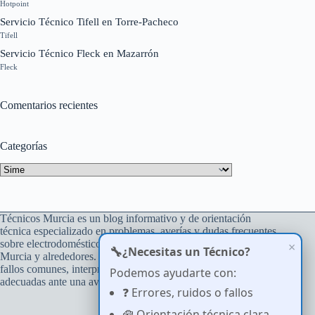
Hotpoint
Servicio Técnico Tifell en Torre-Pacheco
Tifell
Servicio Técnico Fleck en Mazarrón
Fleck
Comentarios recientes
Categorías
Categorías
Técnicos Murcia es un blog informativo y de orientación
técnica especializado en problemas, averías y dudas frecuentes
sobre electrodomésticos del hogar, con atención a usuarios de
×
🔧
¿Necesitas un Técnico?
Murcia y alrededores. Su objetivo es ayudar a comprender
fallos comunes, interpretar errores y tomar decisiones
Podemos ayudarte con:
adecuadas ante una avería.
❓ Errores, ruidos o fallos
🧰 Orientación técnica clara