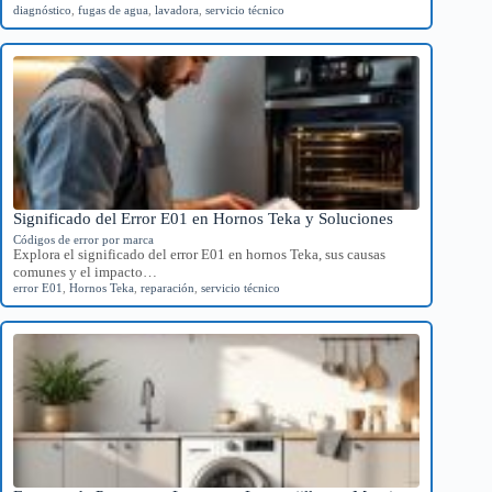
diagnóstico
,
fugas de agua
,
lavadora
,
servicio técnico
Significado del Error E01 en Hornos Teka y Soluciones
Códigos de error por marca
Explora el significado del error E01 en hornos Teka, sus causas
comunes y el impacto…
error E01
,
Hornos Teka
,
reparación
,
servicio técnico