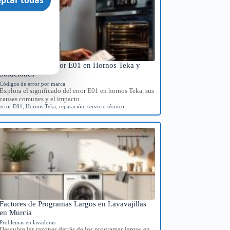
Significado del Error E01 en Hornos Teka y
Soluciones
Códigos de error por marca
Explora el significado del error E01 en hornos Teka, sus
causas comunes y el impacto…
error E01
,
Hornos Teka
,
reparación
,
servicio técnico
Factores de Programas Largos en Lavavajillas
en Murcia
Problemas en lavadoras
Descubre las razones detrás de los programas largos en