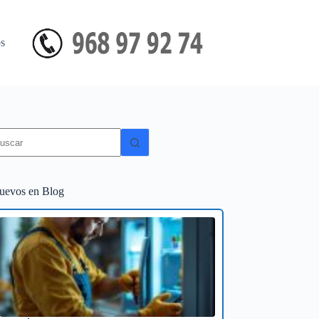
s
in
sultados
uevos en Blog