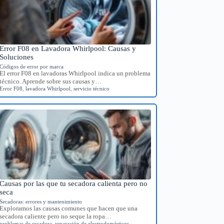
Error F08 en Lavadora Whirlpool: Causas y
Soluciones
Códigos de error por marca
El error F08 en lavadoras Whirlpool indica un problema
técnico. Aprende sobre sus causas y…
Error F08
,
lavadora Whirlpool
,
servicio técnico
Causas por las que tu secadora calienta pero no
seca
Secadoras: errores y mantenimiento
Exploramos las causas comunes que hacen que una
secadora caliente pero no seque la ropa…
problemas de secadora
,
reparación de electrodomésticos
,