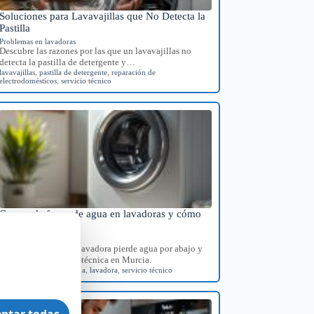
Soluciones para Lavavajillas que No Detecta la
Pastilla
Problemas en lavadoras
Descubre las razones por las que un lavavajillas no
detecta la pastilla de detergente y…
lavavajillas
,
pastilla de detergente
,
reparación de
electrodomésticos
,
servicio técnico
Causas de fugas de agua en lavadoras y cómo
diagnosticarlas
Problemas en lavadoras
Identifica por qué tu lavadora pierde agua por abajo y
consigue orientación técnica en Murcia.
diagnóstico
,
fugas de agua
,
lavadora
,
servicio técnico
ptar todas