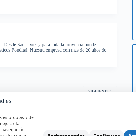
er Desde San Javier y para toda la provincia puede
ésticos Fondital. Nuestra empresa con más de 20 años de
2
SIGUIENTE
ad es
kies propias y de
mejorar la
e navegación,
Rechazar todas
Configurar
Ace
ico del sitio y