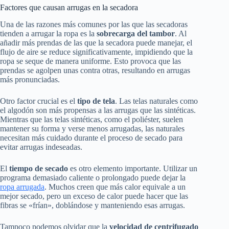
Factores que causan arrugas en la secadora
Una de las razones más comunes por las que las secadoras
tienden a arrugar la ropa es la
sobrecarga del tambor
. Al
añadir más prendas de las que la secadora puede manejar, el
flujo de aire se reduce significativamente, impidiendo que la
ropa se seque de manera uniforme. Esto provoca que las
prendas se agolpen unas contra otras, resultando en arrugas
más pronunciadas.
Otro factor crucial es el
tipo de tela
. Las telas naturales como
el algodón son más propensas a las arrugas que las sintéticas.
Mientras que las telas sintéticas, como el poliéster, suelen
mantener su forma y verse menos arrugadas, las naturales
necesitan más cuidado durante el proceso de secado para
evitar arrugas indeseadas.
El
tiempo de secado
es otro elemento importante. Utilizar un
programa demasiado caliente o prolongado puede dejar la
ropa arrugada
. Muchos creen que más calor equivale a un
mejor secado, pero un exceso de calor puede hacer que las
fibras se «frían», doblándose y manteniendo esas arrugas.
Tampoco podemos olvidar que la
velocidad de centrifugado