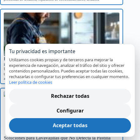
Tu privacidad es importante
Frigorífico que hace ruido al arrancar: causas y soluciones
Utilizamos cookies propias y de terceros para mejorar la
experiencia de navegación, analizar el tráfico del sitio y ofrecer
Ruidos, vibraciones y comportamientos extraños
Un frigorífico que hace ruido al arrancar puede indicar problemas
contenidos personalizados. Puedes aceptar todas las cookies,
técnicos. Descubre sus causas comunes…
rechazarlas o configurar tus preferencias en cualquier momento.
averías
,
frigorífico
,
ruidos
Leer política de cookies
Rechazar todas
Configurar
Aceptar todas
Soluciones para Lavavajillas que No Detecta la Pastilla