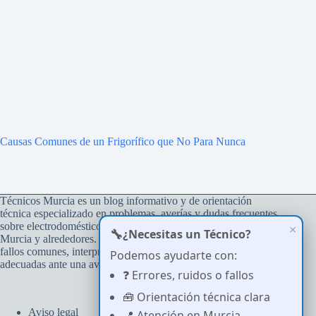
Causas Comunes de un Frigorífico que No Para Nunca
Técnicos Murcia es un blog informativo y de orientación
técnica especializado en problemas, averías y dudas frecuentes
sobre electrodomésticos del hogar, con atención a usuarios de
×
🔧
¿Necesitas un Técnico?
Murcia y alrededores. Su objetivo es ayudar a comprender
fallos comunes, interpretar errores y tomar decisiones
Podemos ayudarte con:
adecuadas ante una avería.
❓ Errores, ruidos o fallos
🧰 Orientación técnica clara
Aviso legal
📍 Atención en Murcia