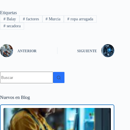
Etiquetas
#
Balay
#
factores
#
Murcia
#
ropa arrugada
#
secadora
ANTERIOR
SIGUIENTE
Sin
resultados
Nuevos en Blog