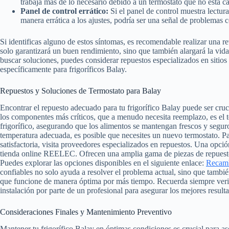
trabaja más de lo necesario debido a un termostato que no está c
Panel de control errático:
Si el panel de control muestra lectura
manera errática a los ajustes, podría ser una señal de problemas c
Si identificas alguno de estos síntomas, es recomendable realizar una re
solo garantizará un buen rendimiento, sino que también alargará la vida 
buscar soluciones, puedes considerar repuestos especializados en siti
específicamente para frigoríficos Balay.
Repuestos y Soluciones de Termostato para Balay
Encontrar el repuesto adecuado para tu frigorífico Balay puede ser cru
los componentes más críticos, que a menudo necesita reemplazo, es el t
frigorífico, asegurando que los alimentos se mantengan frescos y seguro
temperatura adecuada, es posible que necesites un nuevo termostato. Pa
satisfactoria, visita proveedores especializados en repuestos. Una opció
tienda online REELEC. Ofrecen una amplia gama de piezas de repues
Puedes explorar las opciones disponibles en el siguiente enlace:
Recamb
confiables no solo ayuda a resolver el problema actual, sino que tambié
que funcione de manera óptima por más tiempo. Recuerda siempre verific
instalación por parte de un profesional para asegurar los mejores result
Consideraciones Finales y Mantenimiento Preventivo
Mantener tu frigorífico Balay en óptimas condiciones es crucial para a