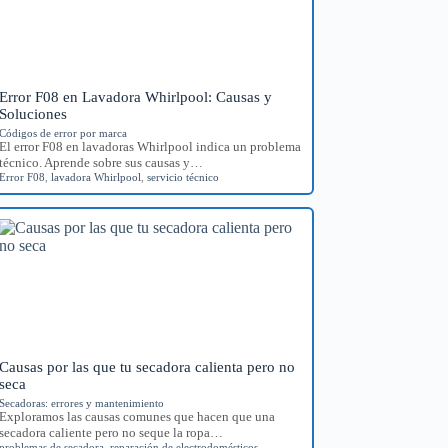
Error F08 en Lavadora Whirlpool: Causas y
Soluciones
Códigos de error por marca
El error F08 en lavadoras Whirlpool indica un problema
técnico. Aprende sobre sus causas y…
Error F08
,
lavadora Whirlpool
,
servicio técnico
Causas por las que tu secadora calienta pero no
seca
Secadoras: errores y mantenimiento
Exploramos las causas comunes que hacen que una
secadora caliente pero no seque la ropa…
problemas de secadora
,
reparación de electrodomésticos
,