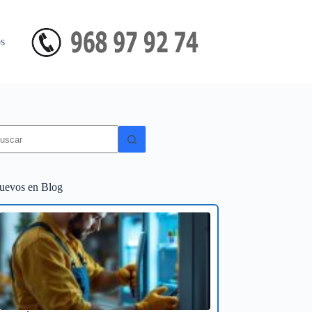
s
in
sultados
uevos en Blog