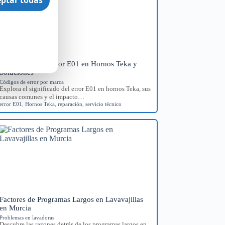
Significado del Error E01 en Hornos Teka y
Soluciones
Códigos de error por marca
Explora el significado del error E01 en hornos Teka, sus
causas comunes y el impacto…
error E01
,
Hornos Teka
,
reparación
,
servicio técnico
Factores de Programas Largos en Lavavajillas
en Murcia
Problemas en lavadoras
Descubre las razones detrás de los programas largos en