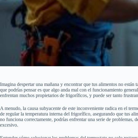
Imagina despertar una mañana y encontrar que tus alimentos no están ta
que podrías pensar es que algo anda mal con el funcionamiento genera
enfrentan muchos propietarios de frigoríficos, y puede ser tanto frustr
A menudo, la causa subyacente de este inconveniente radica en el term
de regular la temperatura interna del frigorífico, asegurando que tus al
no funciona correctamente, podrías enfrentar una serie de problemas, d
excesivo.
Entender cómo solucionar los problemas del termostato no solo restaura