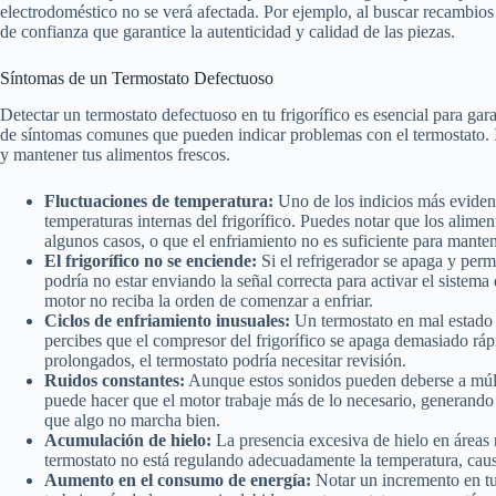
electrodoméstico no se verá afectada. Por ejemplo, al buscar recambios 
de confianza que garantice la autenticidad y calidad de las piezas.
Síntomas de un Termostato Defectuoso
Detectar un termostato defectuoso en tu frigorífico es esencial para gar
de síntomas comunes que pueden indicar problemas con el termostato. I
y mantener tus alimentos frescos.
Fluctuaciones de temperatura:
Uno de los indicios más evident
temperaturas internas del frigorífico. Puedes notar que los alime
algunos casos, o que el enfriamiento no es suficiente para manten
El frigorífico no se enciende:
Si el refrigerador se apaga y per
podría no estar enviando la señal correcta para activar el sistema
motor no reciba la orden de comenzar a enfriar.
Ciclos de enfriamiento inusuales:
Un termostato en mal estado 
percibes que el compresor del frigorífico se apaga demasiado ráp
prolongados, el termostato podría necesitar revisión.
Ruidos constantes:
Aunque estos sonidos pueden deberse a múlti
puede hacer que el motor trabaje más de lo necesario, generando 
que algo no marcha bien.
Acumulación de hielo:
La presencia excesiva de hielo en áreas 
termostato no está regulando adecuadamente la temperatura, cau
Aumento en el consumo de energía:
Notar un incremento en tu 