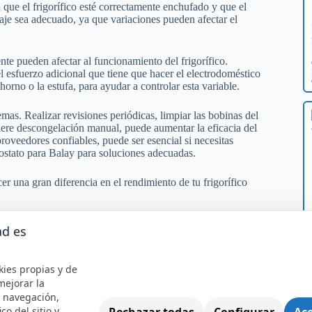
que el frigorífico esté correctamente enchufado y que el
aje sea adecuado, ya que variaciones pueden afectar el
te pueden afectar al funcionamiento del frigorífico.
l esfuerzo adicional que tiene que hacer el electrodoméstico
 horno o la estufa, para ayudar a controlar esta variable.
mas. Realizar revisiones periódicas, limpiar las bobinas del
iere descongelación manual, puede aumentar la eficacia del
proveedores confiables, puede ser esencial si necesitas
stato para Balay para soluciones adecuadas.
 una gran diferencia en el rendimiento de tu frigorífico
ad es
emperatura interna del electrodoméstico. Funciona como el
ando que el interior del frigorífico se mantenga en el rango
kies propias y de
funcional, el frigorífico puede tener dificultades para
mejorar la
friar por completo.
e navegación,
Rechazar todas
Configurar
Ace
ico del sitio y