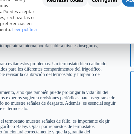
apagar el sistema de enfriamiento. Si el termostato detecta
idos
r el interior. Una vez que se alcanza la temperatura deseada,
s. Puedes aceptar
a vida útil tanto del compresor como del frigorífico en
es, rechazarlas o
 preferencias en
mento.
Leer política
s de enfriamiento. Si el termostato no mide correctamente la
 podría hacer que el compresor funcione de manera continua,
iamiento que es perjudicial para algunos alimentos. Por el
 temperatura interna podría subir a niveles inseguros,
para evitar estos problemas. Un termostato bien calibrado
os para los diferentes compartimentos del frigorífico,
 revisar la calibración del termostato y limpiarlo de
miento, sino que también puede prolongar la vida útil del
los expertos sugieren revisiones periódicas para asegurarse de
ado no muestre señales de desgaste. Además, es esencial seguir
e el termostato.
l termostato muestra señales de fallo, es importante elegir
igorífico Balay. Optar por repuestos de termostatos
to funcionará correctamente y que la garantía del