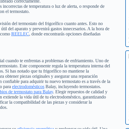
alibrado correctamente.
s incorrectas de temperatura o luz de alerta, o responde de
on el termostato.
visión del termostato del frigorífico cuanto antes. Esto no
útil del aparato y prevenirá gastos innecesarios. A la hora de
os como
REELEC
, donde encontrarás opciones diseñadas
cial cuando te enfrentas a problemas de enfriamiento. Uno de
ermostato. Este componente regula la temperatura interna del
s. Si has notado que tu frigorífico no mantiene la
ra obtener piezas originales y asegurar una reparación
n confiable para adquirir tu nuevo termostato es a través de la
to para
electrodomésticos
Balay, incluyendo termostatos.
ios de termostato para Balay
. Elegir repuestos de calidad y
n extiende la vida útil de tu electrodoméstico, garantizando
ar la compatibilidad de las piezas y considerar la
ados.
segurar su
eficiencia energética
y prolongar su vida útil. Una