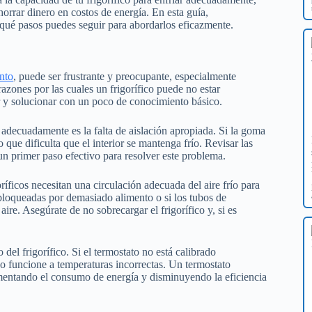
horrar dinero en costos de energía. En esta guía,
qué pasos puedes seguir para abordarlos eficazmente.
nto
, puede ser frustrante y preocupante, especialmente
zones por las cuales un frigorífico puede no estar
r y solucionar con un poco de conocimiento básico.
adecuadamente es la falta de aislación apropiada. Si la goma
lo que dificulta que el interior se mantenga frío. Revisar las
un primer paso efectivo para resolver este problema.
oríficos necesitan una circulación adecuada del aire frío para
 bloqueadas por demasiado alimento o si los tubos de
aire. Asegúrate de no sobrecargar el frigorífico y, si es
el frigorífico. Si el termostato no está calibrado
co funcione a temperaturas incorrectas. Un termostato
mentando el consumo de energía y disminuyendo la eficiencia