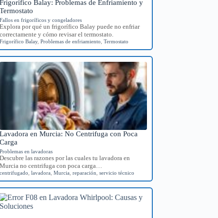
Frigorífico Balay: Problemas de Enfriamiento y
Termostato
Fallos en frigoríficos y congeladores
Explora por qué un frigorífico Balay puede no enfriar
correctamente y cómo revisar el termostato.
Frigorífico Balay
,
Problemas de enfriamiento
,
Termostato
Lavadora en Murcia: No Centrifuga con Poca
Carga
Problemas en lavadoras
Descubre las razones por las cuales tu lavadora en
Murcia no centrifuga con poca carga…
centrifugado
,
lavadora
,
Murcia
,
reparación
,
servicio técnico