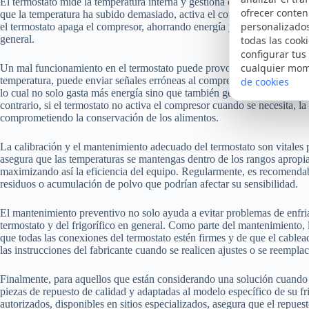
El termostato mide la temperatura interna y gestiona cuándo encender o 
ofrecer conten
que la temperatura ha subido demasiado, activa el compresor para enfria
personalizado
el termostato apaga el compresor, ahorrando energía y prolongando así l
general.
todas las cooki
configurar tus
cualquier mo
Un mal funcionamiento en el termostato puede provocar serios problema
temperatura, puede enviar señales erróneas al compresor. Por ejemplo,
de cookies
lo cual no solo gasta más energía sino que también genera un sobreenfr
contrario, si el termostato no activa el compresor cuando se necesita, la
comprometiendo la conservación de los alimentos.
La calibración y el mantenimiento adecuado del termostato son vitales 
asegura que las temperaturas se mantengas dentro de los rangos apropiad
maximizando así la eficiencia del equipo. Regularmente, es recomendable
residuos o acumulación de polvo que podrían afectar su sensibilidad.
El mantenimiento preventivo no solo ayuda a evitar problemas de enfria
termostato y del frigorífico en general. Como parte del mantenimiento, 
que todas las conexiones del termostato estén firmes y de que el cable
las instrucciones del fabricante cuando se realicen ajustes o se reemplac
Finalmente, para aquellos que están considerando una solución cuando e
piezas de repuesto de calidad y adaptadas al modelo específico de su fr
autorizados, disponibles en sitios especializados, asegura que el repues