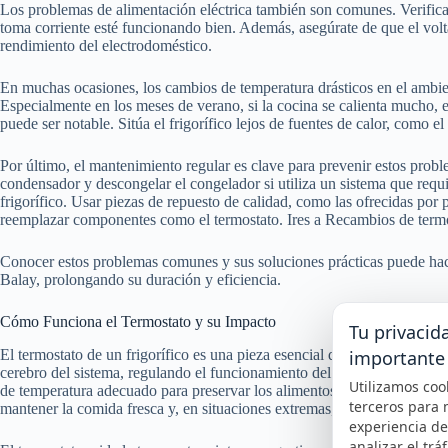
Los problemas de alimentación eléctrica también son comunes. Verifica 
toma corriente esté funcionando bien. Además, asegúrate de que el volt
rendimiento del electrodoméstico.
En muchas ocasiones, los cambios de temperatura drásticos en el ambien
Especialmente en los meses de verano, si la cocina se calienta mucho, e
puede ser notable. Sitúa el frigorífico lejos de fuentes de calor, como el
Por último, el mantenimiento regular es clave para prevenir estos proble
condensador y descongelar el congelador si utiliza un sistema que requ
frigorífico. Usar piezas de repuesto de calidad, como las ofrecidas por 
reemplazar componentes como el termostato. Ires a Recambios de termo
Conocer estos problemas comunes y sus soluciones prácticas puede hacer
Balay, prolongando su duración y eficiencia.
Cómo Funciona el Termostato y su Impacto
Tu privacid
importante
El termostato de un frigorífico es una pieza esencial que controla la t
cerebro del sistema, regulando el funcionamiento del compresor y asegur
Utilizamos coo
de temperatura adecuado para preservar los alimentos. Sin un termostato 
terceros para 
mantener la comida fresca y, en situaciones extremas, puede dejar de en
experiencia d
analizar el tráf