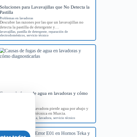
Soluciones para Lavavajillas que No Detecta la
Pastilla
Problemas en lavadoras
Descubre las razones por las que un lavavajillas no
detecta la pastilla de detergente y…
lavavajillas
,
pastilla de detergente
,
reparación de
electrodomésticos
,
servicio técnico
Causas de fugas de agua en lavadoras y cómo
diagnosticarlas
Problemas en lavadoras
Identifica por qué tu lavadora pierde agua por abajo y
consigue orientación técnica en Murcia.
diagnóstico
,
fugas de agua
,
lavadora
,
servicio técnico
ptar todas