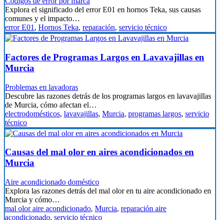
Códigos de error por marca
Explora el significado del error E01 en hornos Teka, sus causas
comunes y el impacto…
error E01
,
Hornos Teka
,
reparación
,
servicio técnico
Factores de Programas Largos en Lavavajillas en
Murcia
Problemas en lavadoras
Descubre las razones detrás de los programas largos en lavavajillas
de Murcia, cómo afectan el…
electrodomésticos
,
lavavajillas
,
Murcia
,
programas largos
,
servicio
técnico
Causas del mal olor en aires acondicionados en
Murcia
Aire acondicionado doméstico
Explora las razones detrás del mal olor en tu aire acondicionado en
Murcia y cómo…
mal olor aire acondicionado
,
Murcia
,
reparación aire
acondicionado
,
servicio técnico