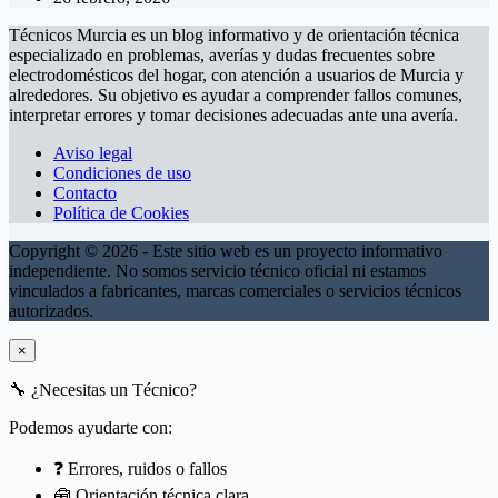
Técnicos Murcia es un blog informativo y de orientación técnica
especializado en problemas, averías y dudas frecuentes sobre
electrodomésticos del hogar, con atención a usuarios de Murcia y
alrededores. Su objetivo es ayudar a comprender fallos comunes,
interpretar errores y tomar decisiones adecuadas ante una avería.
Aviso legal
Condiciones de uso
Contacto
Política de Cookies
Copyright © 2026 - Este sitio web es un proyecto informativo
independiente. No somos servicio técnico oficial ni estamos
vinculados a fabricantes, marcas comerciales o servicios técnicos
autorizados.
×
🔧
¿Necesitas un Técnico?
Podemos ayudarte con:
❓ Errores, ruidos o fallos
🧰 Orientación técnica clara