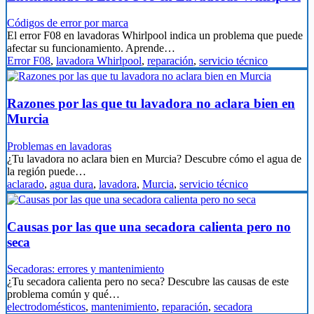
Códigos de error por marca
El error F08 en lavadoras Whirlpool indica un problema que puede
afectar su funcionamiento. Aprende…
Error F08
,
lavadora Whirlpool
,
reparación
,
servicio técnico
Razones por las que tu lavadora no aclara bien en
Murcia
Problemas en lavadoras
¿Tu lavadora no aclara bien en Murcia? Descubre cómo el agua de
la región puede…
aclarado
,
agua dura
,
lavadora
,
Murcia
,
servicio técnico
Causas por las que una secadora calienta pero no
seca
Secadoras: errores y mantenimiento
¿Tu secadora calienta pero no seca? Descubre las causas de este
problema común y qué…
electrodomésticos
,
mantenimiento
,
reparación
,
secadora