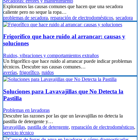
Secadoras: errores y mantenimiento
Exploramos las causas comunes que hacen que una secadora
caliente pero no seque la ropa…
problemas de secadora
,
reparación de electrodomésticos
,
secadora
Frigorífico que hace ruido al arrancar: causas y
soluciones
Ruidos, vibraciones y comportamientos extraños
Un frigorífico que hace ruido al arrancar puede indicar problemas
técnicos. Descubre sus causas comunes…
averías
,
frigorífico
,
ruidos
Soluciones para Lavavajillas que No Detecta la
Pastilla
Problemas en lavadoras
Descubre las razones por las que un lavavajillas no detecta la
pastilla de detergente y…
lavavajillas
,
pastilla de detergente
,
reparación de electrodomésticos
,
servicio técnico