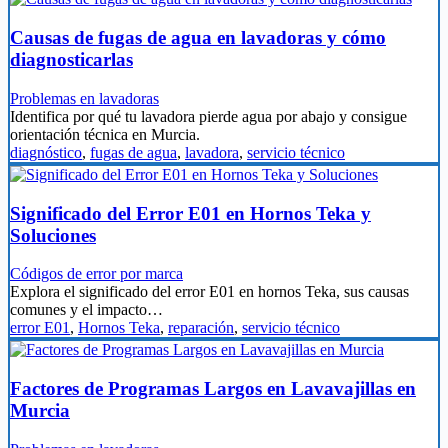
Causas de fugas de agua en lavadoras y cómo
diagnosticarlas
Problemas en lavadoras
Identifica por qué tu lavadora pierde agua por abajo y consigue
orientación técnica en Murcia.
diagnóstico
,
fugas de agua
,
lavadora
,
servicio técnico
Significado del Error E01 en Hornos Teka y
Soluciones
Códigos de error por marca
Explora el significado del error E01 en hornos Teka, sus causas
comunes y el impacto…
error E01
,
Hornos Teka
,
reparación
,
servicio técnico
Factores de Programas Largos en Lavavajillas en
Murcia