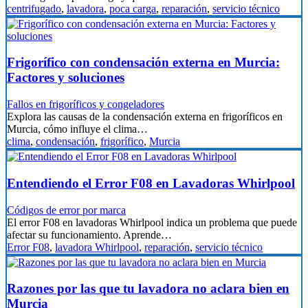
centrifugado
,
lavadora
,
poca carga
,
reparación
,
servicio técnico
Frigorífico con condensación externa en Murcia:
Factores y soluciones
Fallos en frigoríficos y congeladores
Explora las causas de la condensación externa en frigoríficos en
Murcia, cómo influye el clima…
clima
,
condensación
,
frigorífico
,
Murcia
Entendiendo el Error F08 en Lavadoras Whirlpool
Códigos de error por marca
El error F08 en lavadoras Whirlpool indica un problema que puede
afectar su funcionamiento. Aprende…
Error F08
,
lavadora Whirlpool
,
reparación
,
servicio técnico
Razones por las que tu lavadora no aclara bien en
Murcia