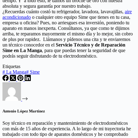
tiempo. Y a todo esto, le damos un broche de oro con nuestra
absoluta y segura garantía por nuestro trabajo.
¿Recuerdas cuánto costó tu refrigerador, lavadora, lavavajillas,
aire
acondicionado
o cualquier otro equipo Sime que tienes en tu casa,
empresa u oficina? Pues, no arriesgues esa inversión, poniendo tu
aparato en manos inexperta. Consúltanos, ya que como te dijimos
arriba, te reparamos mayormente el mismo día y lo mejor, sin cobro
de plus por rapidez. Llámanos y pídenos una cita y te enviaremos
un técnico conocedor en el
Servicio Técnico y de Reparación
Sime en La Manga
, para que puedas tener la seguridad de que
podrás seguir disfrutando de tu electrodoméstico.
Etiquetas
#
La Manga
#
Sime
Antonio López Martínez
Soy técnico en reparación y mantenimiento de electrodomésticos
con más de 15 años de experiencia. A lo largo de mi trayectoria he
trabajado con todo tipo de aparatos domésticos y he comprobado