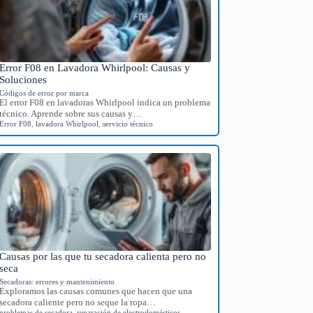
Error F08 en Lavadora Whirlpool: Causas y
Soluciones
Códigos de error por marca
El error F08 en lavadoras Whirlpool indica un problema
técnico. Aprende sobre sus causas y…
Error F08
,
lavadora Whirlpool
,
servicio técnico
Causas por las que tu secadora calienta pero no
seca
Secadoras: errores y mantenimiento
Exploramos las causas comunes que hacen que una
secadora caliente pero no seque la ropa…
problemas de secadora
,
reparación de electrodomésticos
,