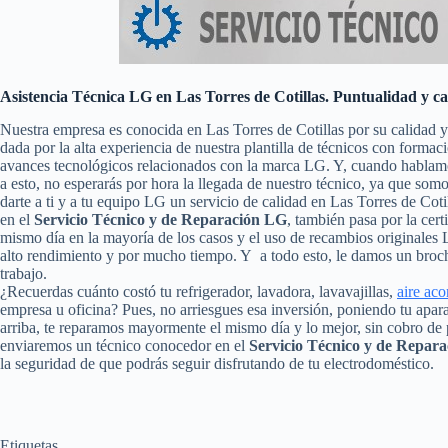
Asistencia Técnica LG en Las Torres de Cotillas. Puntualidad y ca
Nuestra empresa es conocida en Las Torres de Cotillas por su calidad 
dada por la alta experiencia de nuestra plantilla de técnicos con formac
avances tecnológicos relacionados con la marca LG. Y, cuando hablamo
a esto, no esperarás por hora la llegada de nuestro técnico, ya que so
darte a ti y a tu equipo LG un servicio de calidad en Las Torres de Co
en el
Servicio Técnico y de Reparación LG
, también pasa por la cert
mismo día en la mayoría de los casos y el uso de recambios originales
alto rendimiento y por mucho tiempo. Y a todo esto, le damos un broch
trabajo.
¿Recuerdas cuánto costó tu refrigerador, lavadora, lavavajillas,
aire ac
empresa u oficina? Pues, no arriesgues esa inversión, poniendo tu apa
arriba, te reparamos mayormente el mismo día y lo mejor, sin cobro de 
enviaremos un técnico conocedor en el
Servicio Técnico y de Repara
la seguridad de que podrás seguir disfrutando de tu electrodoméstico.
Etiquetas