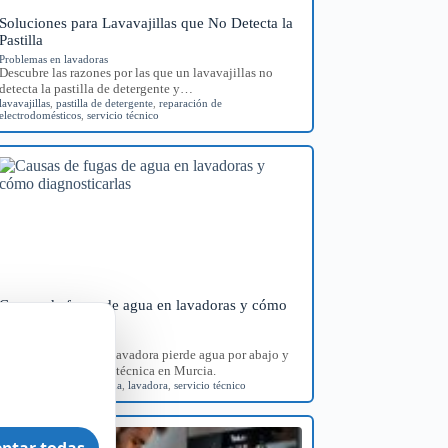
Soluciones para Lavavajillas que No Detecta la
Pastilla
Problemas en lavadoras
Descubre las razones por las que un lavavajillas no
detecta la pastilla de detergente y…
lavavajillas
,
pastilla de detergente
,
reparación de
electrodomésticos
,
servicio técnico
Causas de fugas de agua en lavadoras y cómo
diagnosticarlas
Problemas en lavadoras
Identifica por qué tu lavadora pierde agua por abajo y
consigue orientación técnica en Murcia.
diagnóstico
,
fugas de agua
,
lavadora
,
servicio técnico
ptar todas