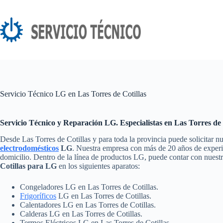
Saltar
al
contenido
Servicio Técnico LG en Las Torres de Cotillas
Servicio Técnico y Reparación LG. Especialistas en Las Torres de 
Desde Las Torres de Cotillas y para toda la provincia puede solicitar n
electrodomésticos
LG
. Nuestra empresa con más de 20 años de experie
domicilio. Dentro de la línea de productos LG, puede contar con nuest
Cotillas para LG
en los siguientes aparatos:
Congeladores LG en Las Torres de Cotillas.
Frigoríficos
LG en Las Torres de Cotillas.
Calentadores LG en Las Torres de Cotillas.
Calderas LG en Las Torres de Cotillas.
Termos Eléctricos LG en Las Torres de Cotillas.