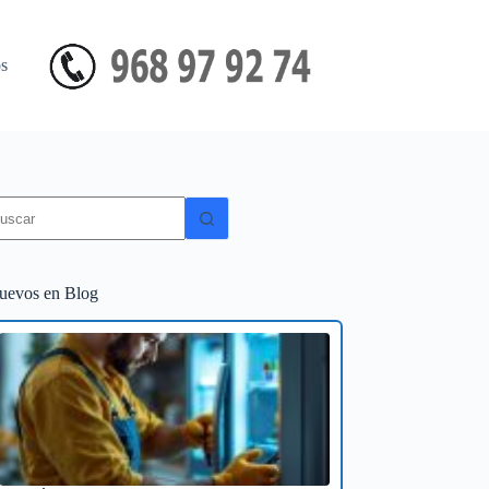
s
in
sultados
uevos en Blog