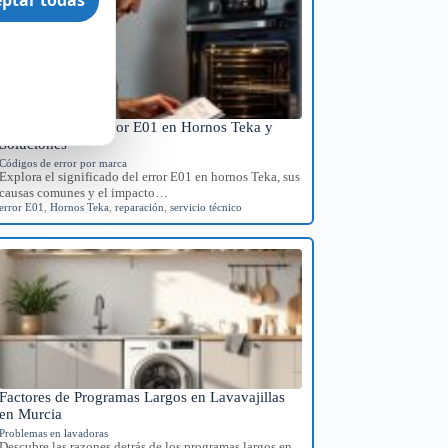
Significado del Error E01 en Hornos Teka y
Soluciones
Códigos de error por marca
Explora el significado del error E01 en hornos Teka, sus
causas comunes y el impacto…
error E01
,
Hornos Teka
,
reparación
,
servicio técnico
Factores de Programas Largos en Lavavajillas
en Murcia
Problemas en lavadoras
Descubre las razones detrás de los programas largos en