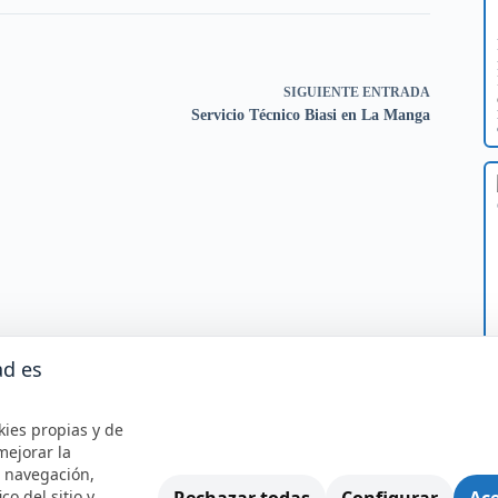
SIGUIENTE
ENTRADA
Servicio Técnico Biasi en La Manga
ad es
kies propias y de
mejorar la
e navegación,
Rechazar todas
Configurar
Ace
ico del sitio y