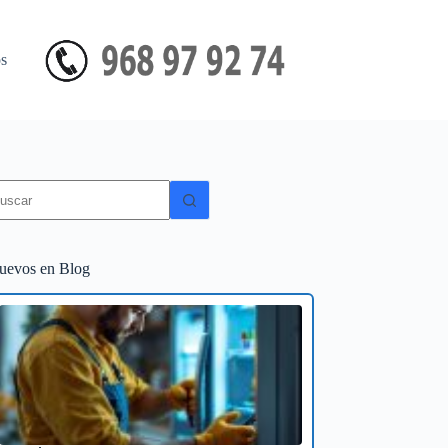
s
in
sultados
uevos en Blog