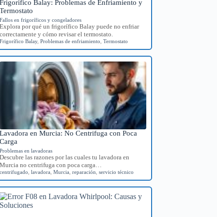
Frigorífico Balay: Problemas de Enfriamiento y
Termostato
Fallos en frigoríficos y congeladores
Explora por qué un frigorífico Balay puede no enfriar
correctamente y cómo revisar el termostato.
Frigorífico Balay
,
Problemas de enfriamiento
,
Termostato
Lavadora en Murcia: No Centrifuga con Poca
Carga
Problemas en lavadoras
Descubre las razones por las cuales tu lavadora en
Murcia no centrifuga con poca carga…
centrifugado
,
lavadora
,
Murcia
,
reparación
,
servicio técnico