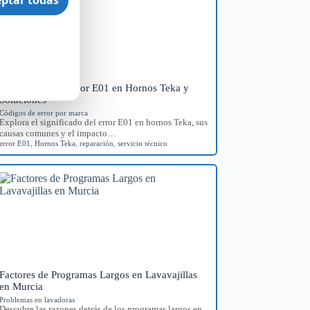
Significado del Error E01 en Hornos Teka y
Soluciones
Códigos de error por marca
Explora el significado del error E01 en hornos Teka, sus
causas comunes y el impacto…
error E01
,
Hornos Teka
,
reparación
,
servicio técnico
Factores de Programas Largos en Lavavajillas
en Murcia
Problemas en lavadoras
Descubre las razones detrás de los programas largos en