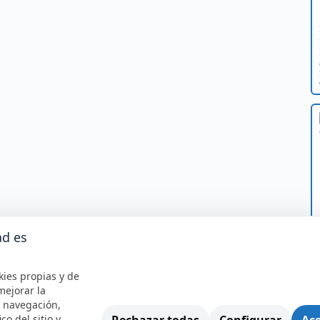
ad es
kies propias y de
mejorar la
e navegación,
Rechazar todas
Configurar
Ace
ico del sitio y