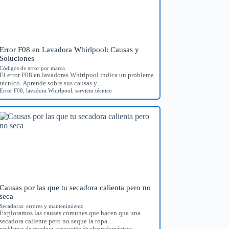
Error F08 en Lavadora Whirlpool: Causas y
Soluciones
Códigos de error por marca
El error F08 en lavadoras Whirlpool indica un problema
técnico. Aprende sobre sus causas y…
Error F08
,
lavadora Whirlpool
,
servicio técnico
Causas por las que tu secadora calienta pero no
seca
Secadoras: errores y mantenimiento
Exploramos las causas comunes que hacen que una
secadora caliente pero no seque la ropa…
problemas de secadora
,
reparación de electrodomésticos
,