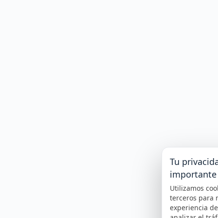
Tu privacid
importante
Utilizamos coo
terceros para 
experiencia d
analizar el tráf