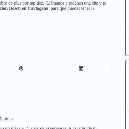
obro de plus por rapidez. Llámanos y pídenos una cita y te
ación Bosch en Cartagena
, para que puedas tener la
artínez
s con más de 15 años de experiencia. A lo largo de mi