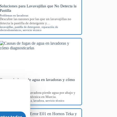
Soluciones para Lavavajillas que No Detecta la
Pastilla
Problemas en lavadoras
Descubre las razones por las que un lavavajillas no
detecta la pastilla de detergente y…
lavavajillas
,
pastilla de detergente
,
reparación de
electrodomésticos
,
servicio técnico
Causas de fugas de agua en lavadoras y cómo
diagnosticarlas
Problemas en lavadoras
Identifica por qué tu lavadora pierde agua por abajo y
consigue orientación técnica en Murcia.
diagnóstico
,
fugas de agua
,
lavadora
,
servicio técnico
ptar todas