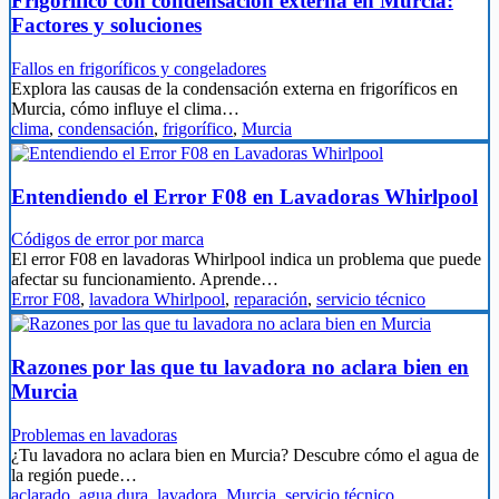
Frigorífico con condensación externa en Murcia:
Factores y soluciones
Fallos en frigoríficos y congeladores
Explora las causas de la condensación externa en frigoríficos en
Murcia, cómo influye el clima…
clima
,
condensación
,
frigorífico
,
Murcia
Entendiendo el Error F08 en Lavadoras Whirlpool
Códigos de error por marca
El error F08 en lavadoras Whirlpool indica un problema que puede
afectar su funcionamiento. Aprende…
Error F08
,
lavadora Whirlpool
,
reparación
,
servicio técnico
Razones por las que tu lavadora no aclara bien en
Murcia
Problemas en lavadoras
¿Tu lavadora no aclara bien en Murcia? Descubre cómo el agua de
la región puede…
aclarado
,
agua dura
,
lavadora
,
Murcia
,
servicio técnico