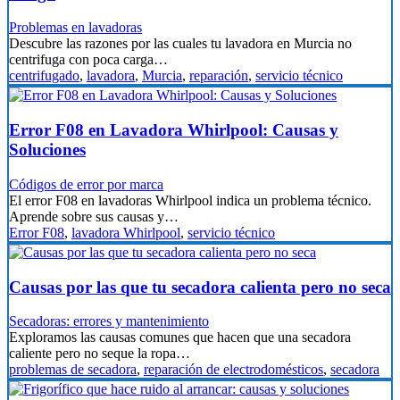
Problemas en lavadoras
Descubre las razones por las cuales tu lavadora en Murcia no
centrifuga con poca carga…
centrifugado
,
lavadora
,
Murcia
,
reparación
,
servicio técnico
Error F08 en Lavadora Whirlpool: Causas y
Soluciones
Códigos de error por marca
El error F08 en lavadoras Whirlpool indica un problema técnico.
Aprende sobre sus causas y…
Error F08
,
lavadora Whirlpool
,
servicio técnico
Causas por las que tu secadora calienta pero no seca
Secadoras: errores y mantenimiento
Exploramos las causas comunes que hacen que una secadora
caliente pero no seque la ropa…
problemas de secadora
,
reparación de electrodomésticos
,
secadora