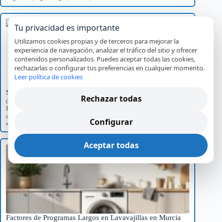
Tu privacidad es importante
Utilizamos cookies propias y de terceros para mejorar la
experiencia de navegación, analizar el tráfico del sitio y ofrecer
contenidos personalizados. Puedes aceptar todas las cookies,
rechazarlas o configurar tus preferencias en cualquier momento.
Leer política de cookies
Significado del Error E01 en Hornos Teka y Soluciones
Rechazar todas
Códigos de error por marca
Explora el significado del error E01 en hornos Teka, sus causas
comunes y el impacto…
Configurar
error E01
,
Hornos Teka
,
reparación
,
servicio técnico
Aceptar todas
Factores de Programas Largos en Lavavajillas en Murcia