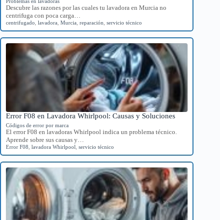
Problemas en lavadoras
Descubre las razones por las cuales tu lavadora en Murcia no
centrifuga con poca carga…
centrifugado
,
lavadora
,
Murcia
,
reparación
,
servicio técnico
Error F08 en Lavadora Whirlpool: Causas y Soluciones
Códigos de error por marca
El error F08 en lavadoras Whirlpool indica un problema técnico.
Aprende sobre sus causas y…
Error F08
,
lavadora Whirlpool
,
servicio técnico