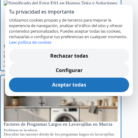
Tu privacidad es importante
Utilizamos cookies propias y de terceros para mejorar la
experiencia de navegación, analizar el tráfico del sitio y ofrecer
contenidos personalizados. Puedes aceptar todas las cookies,
rechazarlas o configurar tus preferencias en cualquier momento.
Leer política de cookies
Significado del Error E01 en Hornos Teka y Soluciones
Códigos de error por marca
Rechazar todas
Explora el significado del error E01 en hornos Teka, sus causas
comunes y el impacto…
error E01
,
Hornos Teka
,
reparación
,
servicio técnico
Configurar
Aceptar todas
Factores de Programas Largos en Lavavajillas en Murcia
Problemas en lavadoras
Descubre las razones detrás de los programas largos en lavavajillas