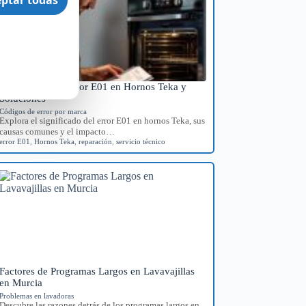
Significado del Error E01 en Hornos Teka y
Soluciones
Códigos de error por marca
Explora el significado del error E01 en hornos Teka, sus
causas comunes y el impacto…
error E01
,
Hornos Teka
,
reparación
,
servicio técnico
Factores de Programas Largos en Lavavajillas
en Murcia
Problemas en lavadoras
Descubre las razones detrás de los programas largos en