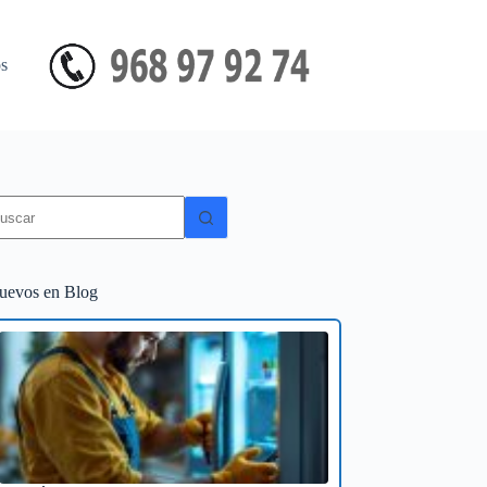
s
in
sultados
uevos en Blog