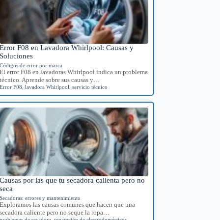
Error F08 en Lavadora Whirlpool: Causas y
Soluciones
Códigos de error por marca
El error F08 en lavadoras Whirlpool indica un problema
técnico. Aprende sobre sus causas y…
Error F08
,
lavadora Whirlpool
,
servicio técnico
Causas por las que tu secadora calienta pero no
seca
Secadoras: errores y mantenimiento
Exploramos las causas comunes que hacen que una
secadora caliente pero no seque la ropa…
problemas de secadora
,
reparación de electrodomésticos
,