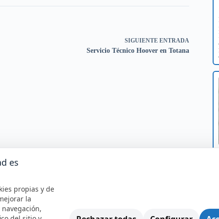
SIGUIENTE
ENTRADA
Servicio Técnico Hoover en Totana
ad es
kies propias y de
mejorar la
e navegación,
Rechazar todas
Configurar
Ace
ico del sitio y