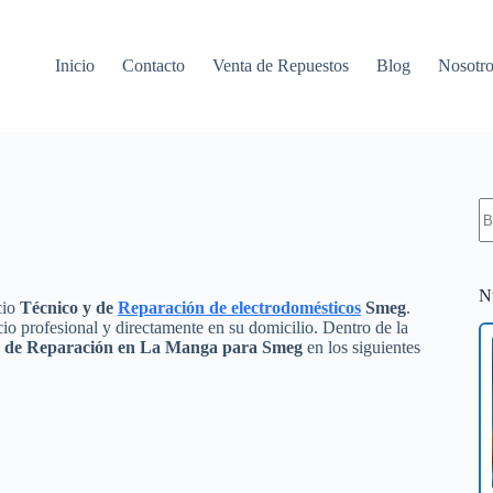
Inicio
Contacto
Venta de Repuestos
Blog
Nosotro
S
re
N
cio
Técnico y de
Reparación de electrodomésticos
Smeg
.
io profesional y directamente en su domicilio. Dentro de la
 y de Reparación en La Manga para Smeg
en los siguientes