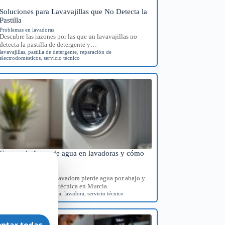
Soluciones para Lavavajillas que No Detecta la
Pastilla
Problemas en lavadoras
Descubre las razones por las que un lavavajillas no
detecta la pastilla de detergente y…
lavavajillas
,
pastilla de detergente
,
reparación de
electrodomésticos
,
servicio técnico
Causas de fugas de agua en lavadoras y cómo
diagnosticarlas
Problemas en lavadoras
Identifica por qué tu lavadora pierde agua por abajo y
consigue orientación técnica en Murcia.
diagnóstico
,
fugas de agua
,
lavadora
,
servicio técnico
ptar todas