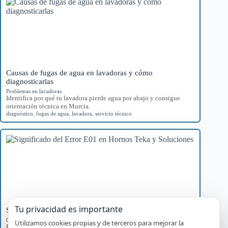
Causas de fugas de agua en lavadoras y cómo
diagnosticarlas
Problemas en lavadoras
Identifica por qué tu lavadora pierde agua por abajo y consigue
orientación técnica en Murcia.
diagnóstico
,
fugas de agua
,
lavadora
,
servicio técnico
Tu privacidad es importante
Significado del Error E01 en Hornos Teka y Soluciones
Códigos de error por marca
Utilizamos cookies propias y de terceros para mejorar la
Explora el significado del error E01 en hornos Teka, sus causas