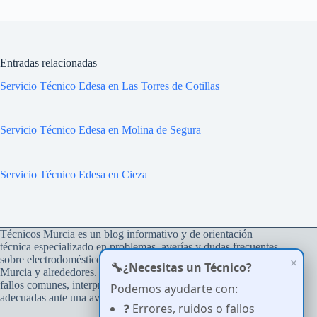
Entradas relacionadas
Servicio Técnico Edesa en Las Torres de Cotillas
Servicio Técnico Edesa en Molina de Segura
Servicio Técnico Edesa en Cieza
Técnicos Murcia es un blog informativo y de orientación
técnica especializado en problemas, averías y dudas frecuentes
sobre electrodomésticos del hogar, con atención a usuarios de
×
🔧
¿Necesitas un Técnico?
Murcia y alrededores. Su objetivo es ayudar a comprender
fallos comunes, interpretar errores y tomar decisiones
Podemos ayudarte con:
adecuadas ante una avería.
❓ Errores, ruidos o fallos