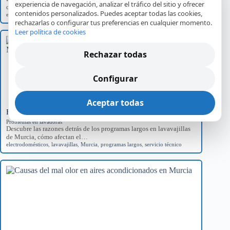
experiencia de navegación, analizar el tráfico del sitio y ofrecer
comunes y el impacto…
contenidos personalizados. Puedes aceptar todas las cookies,
error E01
,
Hornos Teka
,
reparación
,
servicio técnico
rechazarlas o configurar tus preferencias en cualquier momento.
Leer política de cookies
Rechazar todas
Configurar
Aceptar todas
Factores de Programas Largos en Lavavajillas en Murcia
Problemas en lavadoras
Descubre las razones detrás de los programas largos en lavavajillas
de Murcia, cómo afectan el…
electrodomésticos
,
lavavajillas
,
Murcia
,
programas largos
,
servicio técnico