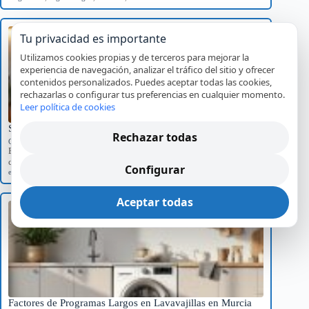
Tu privacidad es importante
Utilizamos cookies propias y de terceros para mejorar la
experiencia de navegación, analizar el tráfico del sitio y ofrecer
contenidos personalizados. Puedes aceptar todas las cookies,
rechazarlas o configurar tus preferencias en cualquier momento.
Leer política de cookies
Significado del Error E01 en Hornos Teka y Soluciones
Rechazar todas
Códigos de error por marca
Explora el significado del error E01 en hornos Teka, sus causas
comunes y el impacto…
Configurar
error E01
,
Hornos Teka
,
reparación
,
servicio técnico
Aceptar todas
Factores de Programas Largos en Lavavajillas en Murcia