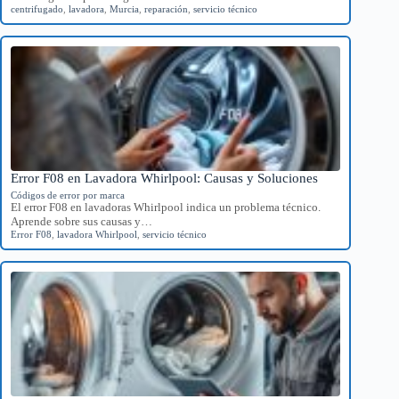
centrifugado
,
lavadora
,
Murcia
,
reparación
,
servicio técnico
Error F08 en Lavadora Whirlpool: Causas y Soluciones
Códigos de error por marca
El error F08 en lavadoras Whirlpool indica un problema técnico.
Aprende sobre sus causas y…
Error F08
,
lavadora Whirlpool
,
servicio técnico