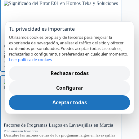
Tu privacidad es importante
Utilizamos cookies propias y de terceros para mejorar la
experiencia de navegación, analizar el tráfico del sitio y ofrecer
Significado del Error E01 en Hornos Teka y Soluciones
contenidos personalizados. Puedes aceptar todas las cookies,
Códigos de error por marca
rechazarlas o configurar tus preferencias en cualquier momento.
Explora el significado del error E01 en hornos Teka, sus causas
Leer política de cookies
comunes y el impacto…
error E01
,
Hornos Teka
,
reparación
,
servicio técnico
Rechazar todas
Configurar
Aceptar todas
Factores de Programas Largos en Lavavajillas en Murcia
Problemas en lavadoras
Descubre las razones detrás de los programas largos en lavavajillas