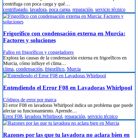
centrifuga con poca carga y qué…
centrifugado
,
lavadora
,
poca carga
,
reparación
,
servicio técnico
Frigorífico con condensación externa en Murcia:
Factores y soluciones
Fallos en frigoríficos y congeladores
Explora las causas de la condensación externa en frigoríficos en
Murcia, cómo influye el clima…
clima
,
condensación
,
frigorífico
,
Murcia
Entendiendo el Error F08 en Lavadoras Whirlpool
Códigos de error por marca
El error F08 en lavadoras Whirlpool indica un problema que puede
afectar su funcionamiento. Aprende…
Error F08
,
lavadora Whirlpool
,
reparación
,
servicio técnico
Razones por las que tu lavadora no aclara bien en