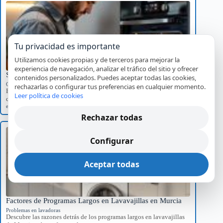
Tu privacidad es importante
Utilizamos cookies propias y de terceros para mejorar la
experiencia de navegación, analizar el tráfico del sitio y ofrecer
Significado del Error E01 en Hornos Teka y Soluciones
contenidos personalizados. Puedes aceptar todas las cookies,
Códigos de error por marca
rechazarlas o configurar tus preferencias en cualquier momento.
Explora el significado del error E01 en hornos Teka, sus causas
Leer política de cookies
comunes y el impacto…
error E01
,
Hornos Teka
,
reparación
,
servicio técnico
Rechazar todas
Configurar
Aceptar todas
Factores de Programas Largos en Lavavajillas en Murcia
Problemas en lavadoras
Descubre las razones detrás de los programas largos en lavavajillas