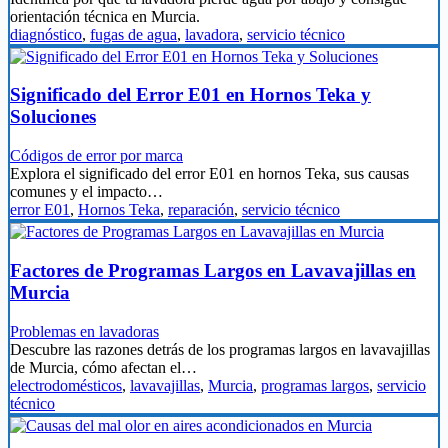
orientación técnica en Murcia.
diagnóstico
,
fugas de agua
,
lavadora
,
servicio técnico
Significado del Error E01 en Hornos Teka y
Soluciones
Códigos de error por marca
Explora el significado del error E01 en hornos Teka, sus causas
comunes y el impacto…
error E01
,
Hornos Teka
,
reparación
,
servicio técnico
Factores de Programas Largos en Lavavajillas en
Murcia
Problemas en lavadoras
Descubre las razones detrás de los programas largos en lavavajillas
de Murcia, cómo afectan el…
electrodomésticos
,
lavavajillas
,
Murcia
,
programas largos
,
servicio
técnico