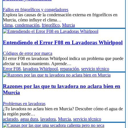
Fallos en frigoríficos y congeladores
Explora las causas de la condensación externa en frigoríficos en
Murcia, cómo influye el clima…
clima
,
condensación
,
frigorífico
,
Murcia
Entendiendo el Error F08 en Lavadoras Whirlpool
Códigos de error por marca
El error F08 en lavadoras Whirlpool indica un problema que puede
afectar su funcionamiento. Aprende…
Error F08
,
lavadora Whirlpool
,
reparación
,
servicio técnico
Razones por las que tu lavadora no aclara bien en
Murcia
Problemas en lavadoras
¿Tu lavadora no aclara bien en Murcia? Descubre cómo el agua de
la región puede…
aclarado
,
agua dura
,
lavadora
,
Murcia
,
servicio técnico