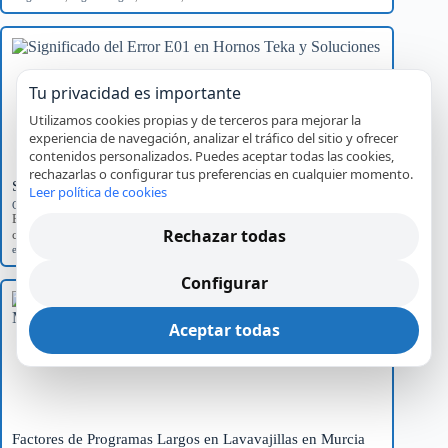
Tu privacidad es importante
Utilizamos cookies propias y de terceros para mejorar la
experiencia de navegación, analizar el tráfico del sitio y ofrecer
contenidos personalizados. Puedes aceptar todas las cookies,
rechazarlas o configurar tus preferencias en cualquier momento.
Significado del Error E01 en Hornos Teka y Soluciones
Leer política de cookies
Códigos de error por marca
Explora el significado del error E01 en hornos Teka, sus causas
Rechazar todas
comunes y el impacto…
error E01
,
Hornos Teka
,
reparación
,
servicio técnico
Configurar
Aceptar todas
Factores de Programas Largos en Lavavajillas en Murcia