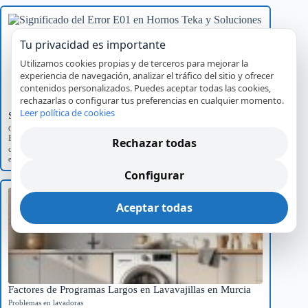
Tu privacidad es importante
Utilizamos cookies propias y de terceros para mejorar la
experiencia de navegación, analizar el tráfico del sitio y ofrecer
contenidos personalizados. Puedes aceptar todas las cookies,
rechazarlas o configurar tus preferencias en cualquier momento.
Leer política de cookies
Significado del Error E01 en Hornos Teka y Soluciones
Códigos de error por marca
Explora el significado del error E01 en hornos Teka, sus causas
Rechazar todas
comunes y el impacto…
error E01
,
Hornos Teka
,
reparación
,
servicio técnico
Configurar
Aceptar todas
Factores de Programas Largos en Lavavajillas en Murcia
Problemas en lavadoras