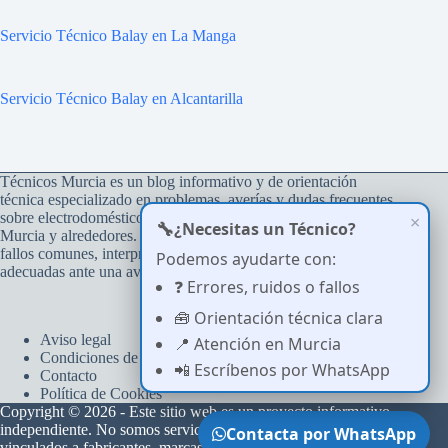
Servicio Técnico Balay en La Manga
Servicio Técnico Balay en Alcantarilla
Técnicos Murcia es un blog informativo y de orientación
técnica especializado en problemas, averías y dudas frecuentes
sobre electrodomésticos del hogar, con atención a usuarios de
×
🔧
¿Necesitas un Técnico?
Murcia y alrededores. Su objetivo es ayudar a comprender
fallos comunes, interpretar errores y tomar decisiones
Podemos ayudarte con:
adecuadas ante una avería.
❓ Errores, ruidos o fallos
🧰 Orientación técnica clara
Aviso legal
📍 Atención en Murcia
Condiciones de uso
📲 Escríbenos por WhatsApp
Contacto
Política de Cookies
Copyright © 2026 - Este sitio web es un proyecto informativo
independiente. No somos servicio técnico oficial ni estamos
Contacta por WhatsApp
vinculados a fabricantes, marcas comerciales o servicios