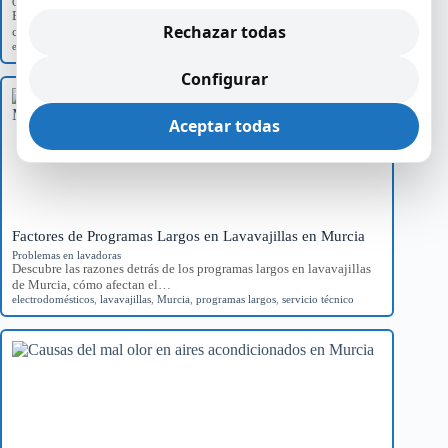
Códigos de error por marca
Explora el significado del error E01 en hornos Teka, sus causas
Rechazar todas
comunes y el impacto…
error E01
,
Hornos Teka
,
reparación
,
servicio técnico
Configurar
Aceptar todas
Factores de Programas Largos en Lavavajillas en Murcia
Problemas en lavadoras
Descubre las razones detrás de los programas largos en lavavajillas
de Murcia, cómo afectan el…
electrodomésticos
,
lavavajillas
,
Murcia
,
programas largos
,
servicio técnico