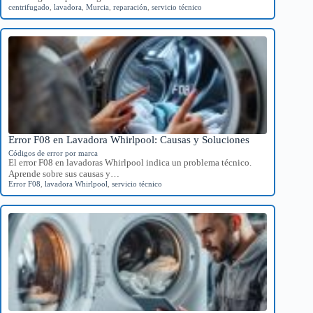
centrifugado
,
lavadora
,
Murcia
,
reparación
,
servicio técnico
Error F08 en Lavadora Whirlpool: Causas y Soluciones
Códigos de error por marca
El error F08 en lavadoras Whirlpool indica un problema técnico.
Aprende sobre sus causas y…
Error F08
,
lavadora Whirlpool
,
servicio técnico