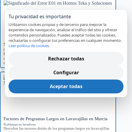
Tu privacidad es importante
Utilizamos cookies propias y de terceros para mejorar la
experiencia de navegación, analizar el tráfico del sitio y ofrecer
contenidos personalizados. Puedes aceptar todas las cookies,
rechazarlas o configurar tus preferencias en cualquier momento.
Significado del Error E01 en Hornos Teka y Soluciones
Leer política de cookies
Códigos de error por marca
Explora el significado del error E01 en hornos Teka, sus causas
Rechazar todas
comunes y el impacto…
error E01
,
Hornos Teka
,
reparación
,
servicio técnico
Configurar
Aceptar todas
Factores de Programas Largos en Lavavajillas en Murcia
Problemas en lavadoras
Descubre las razones detrás de los programas largos en lavavajillas