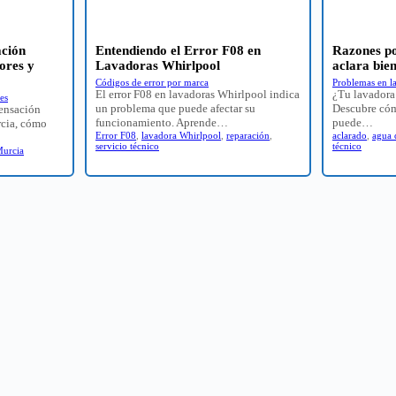
ación
Entendiendo el Error F08 en
Razones po
ores y
Lavadoras Whirlpool
aclara bie
Códigos de error por marca
Problemas en l
El error F08 en lavadoras Whirlpool indica
¿Tu lavadora
es
un problema que puede afectar su
Descubre cóm
densación
funcionamiento. Aprende…
puede…
rcia, cómo
Error F08
,
lavadora Whirlpool
,
reparación
,
aclarado
,
agua 
servicio técnico
técnico
urcia