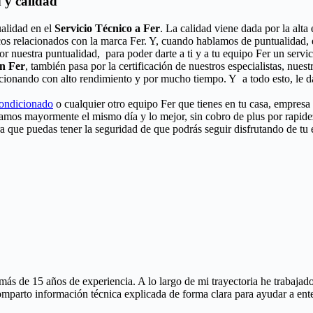
 y calidad
alidad en el
Servicio Técnico a Fer
. La calidad viene dada por la alta
cos relacionados con la marca Fer. Y, cuando hablamos de puntualidad, 
or nuestra puntualidad, para poder darte a ti y a tu equipo Fer un serv
ón Fer
, también pasa por la certificación de nuestros especialistas, nues
ncionando con alto rendimiento y por mucho tiempo. Y a todo esto, le d
condicionado
o cualquier otro equipo Fer que tienes en tu casa, empresa 
aramos mayormente el mismo día y lo mejor, sin cobro de plus por rapid
ra que puedas tener la seguridad de que podrás seguir disfrutando de tu
más de 15 años de experiencia. A lo largo de mi trayectoria he trabaj
comparto información técnica explicada de forma clara para ayudar a ent