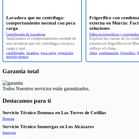
Lavadora que no centrifuga:
Frigorífico con condens
comportamiento normal con poca
externa en Murcia: Fact
carga
soluciones
Centrifugado de Lavadoras
Fallos en frigoríficos y congelador
Analizamos el comportamiento normal de
Explora las causas de la con
una lavadora que no centrifuga con poca
externa en frigoríficos en Mu
carga y qué…
influye el clima…
centrifugado
,
lavadora
,
poca carga
,
reparación
,
clima
,
condensación
,
frigorífico
,
M
servicio técnico
Garantía total
Todos Nuestros servicios están garantizados.
Destacamos para ti
Servicio Técnico Domusa en Las Torres de Cotillas
Domusa
Servicio Técnico Immergas en Los Alcázares
Inmergas