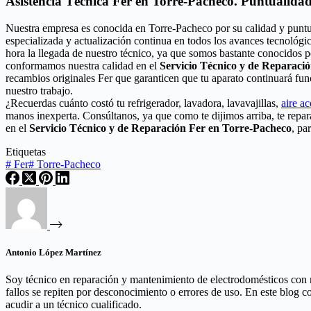
Asistencia Técnica Fer en Torre-Pacheco. Puntualidad
Nuestra empresa es conocida en Torre-Pacheco por su calidad y puntu
especializada y actualización continua en todos los avances tecnológi
hora la llegada de nuestro técnico, ya que somos bastante conocidos p
conformamos nuestra calidad en el
Servicio Técnico y de Reparaci
recambios originales Fer que garanticen que tu aparato continuará fu
nuestro trabajo.
¿Recuerdas cuánto costó tu refrigerador, lavadora, lavavajillas,
aire a
manos inexperta. Consúltanos, ya que como te dijimos arriba, te rep
en el
Servicio Técnico y de Reparación Fer en Torre-Pacheco
, pa
Etiquetas
#
Fer
#
Torre-Pacheco
Antonio López Martínez
Soy técnico en reparación y mantenimiento de electrodomésticos con 
fallos se repiten por desconocimiento o errores de uso. En este blog 
acudir a un técnico cualificado.