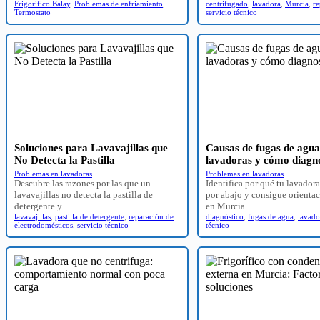
Frigorífico Balay
,
Problemas de enfriamiento
,
centrifugado
,
lavadora
,
Murcia
,
re
Termostato
servicio técnico
Soluciones para Lavavajillas que
Causas de fugas de agua
No Detecta la Pastilla
lavadoras y cómo diagno
Problemas en lavadoras
Problemas en lavadoras
Descubre las razones por las que un
Identifica por qué tu lavador
lavavajillas no detecta la pastilla de
por abajo y consigue orientac
detergente y…
en Murcia.
lavavajillas
,
pastilla de detergente
,
reparación de
diagnóstico
,
fugas de agua
,
lavado
electrodomésticos
,
servicio técnico
técnico