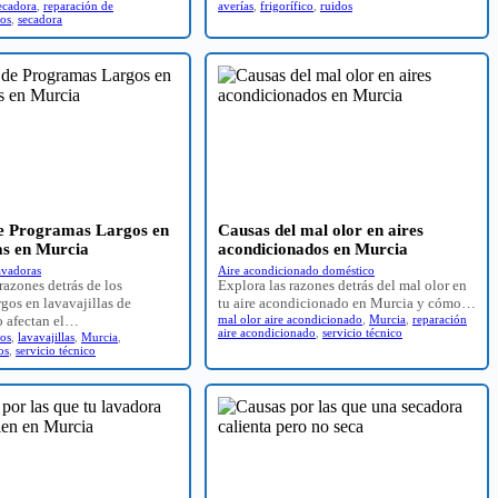
ecadora
,
reparación de
averías
,
frigorífico
,
ruidos
cos
,
secadora
de Programas Largos en
Causas del mal olor en aires
as en Murcia
acondicionados en Murcia
avadoras
Aire acondicionado doméstico
razones detrás de los
Explora las razones detrás del mal olor en
gos en lavavajillas de
tu aire acondicionado en Murcia y cómo…
 afectan el…
mal olor aire acondicionado
,
Murcia
,
reparación
aire acondicionado
,
servicio técnico
cos
,
lavavajillas
,
Murcia
,
os
,
servicio técnico