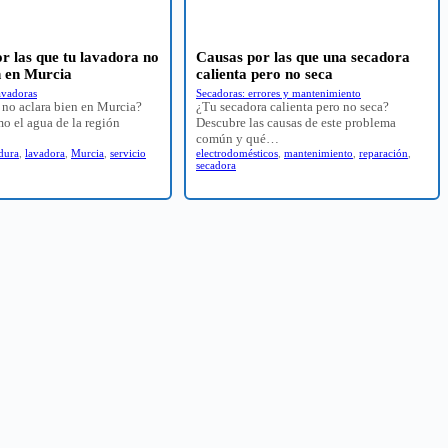
r las que tu lavadora no
Causas por las que una secadora
n en Murcia
calienta pero no seca
avadoras
Secadoras: errores y mantenimiento
 no aclara bien en Murcia?
¿Tu secadora calienta pero no seca?
o el agua de la región
Descubre las causas de este problema
común y qué…
dura
,
lavadora
,
Murcia
,
servicio
electrodomésticos
,
mantenimiento
,
reparación
,
secadora