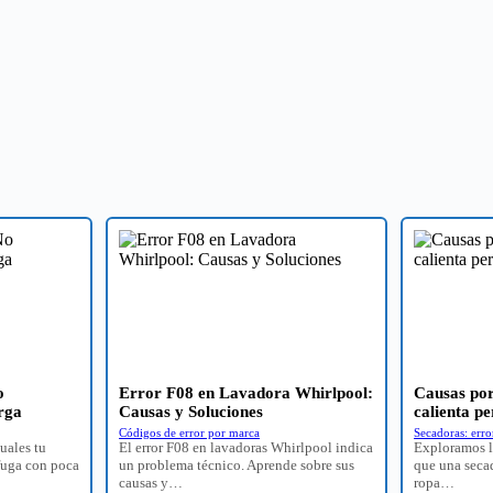
o
Error F08 en Lavadora Whirlpool:
Causas por
rga
Causas y Soluciones
calienta pe
Códigos de error por marca
Secadoras: err
uales tu
El error F08 en lavadoras Whirlpool indica
Exploramos l
fuga con poca
un problema técnico. Aprende sobre sus
que una secad
causas y…
ropa…