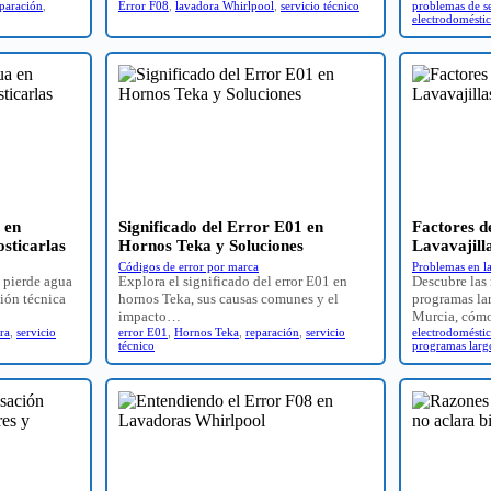
paración
,
Error F08
,
lavadora Whirlpool
,
servicio técnico
problemas de s
electrodomésti
 en
Significado del Error E01 en
Factores 
sticarlas
Hornos Teka y Soluciones
Lavavajill
Códigos de error por marca
Problemas en l
a pierde agua
Explora el significado del error E01 en
Descubre las 
ión técnica
hornos Teka, sus causas comunes y el
programas lar
impacto…
Murcia, cómo
ra
,
servicio
error E01
,
Hornos Teka
,
reparación
,
servicio
electrodomésti
técnico
programas larg