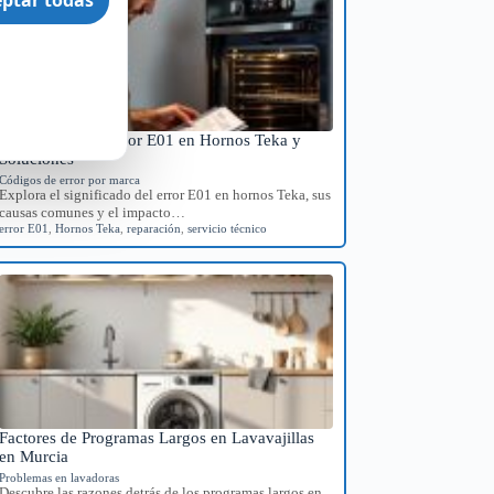
Significado del Error E01 en Hornos Teka y
Soluciones
Códigos de error por marca
Explora el significado del error E01 en hornos Teka, sus
causas comunes y el impacto…
error E01
,
Hornos Teka
,
reparación
,
servicio técnico
Factores de Programas Largos en Lavavajillas
en Murcia
Problemas en lavadoras
Descubre las razones detrás de los programas largos en