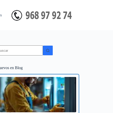
s
in
sultados
uevos en Blog