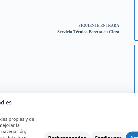
SIGUIENTE
ENTRADA
Servicio Técnico Beretta en Cieza
ad es
kies propias y de
mejorar la
e navegación,
Rechazar todas
Configurar
Ace
ico del sitio y