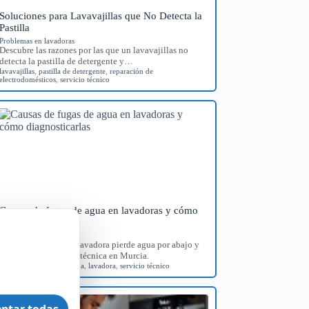
Soluciones para Lavavajillas que No Detecta la
Pastilla
Problemas en lavadoras
Descubre las razones por las que un lavavajillas no
detecta la pastilla de detergente y…
lavavajillas
,
pastilla de detergente
,
reparación de
electrodomésticos
,
servicio técnico
Causas de fugas de agua en lavadoras y cómo
diagnosticarlas
Problemas en lavadoras
Identifica por qué tu lavadora pierde agua por abajo y
consigue orientación técnica en Murcia.
diagnóstico
,
fugas de agua
,
lavadora
,
servicio técnico
ptar todas