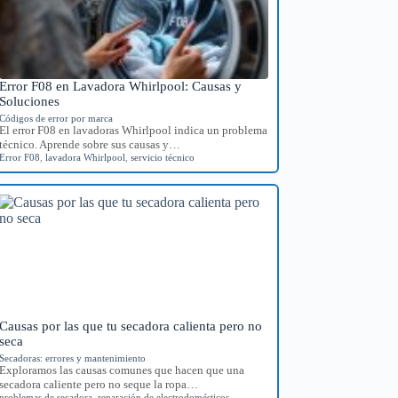
Error F08 en Lavadora Whirlpool: Causas y
Soluciones
Códigos de error por marca
El error F08 en lavadoras Whirlpool indica un problema
técnico. Aprende sobre sus causas y…
Error F08
,
lavadora Whirlpool
,
servicio técnico
Causas por las que tu secadora calienta pero no
seca
Secadoras: errores y mantenimiento
Exploramos las causas comunes que hacen que una
secadora caliente pero no seque la ropa…
problemas de secadora
,
reparación de electrodomésticos
,