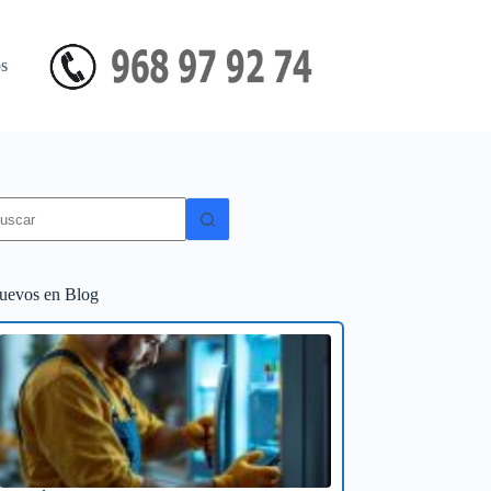
s
in
sultados
uevos en Blog