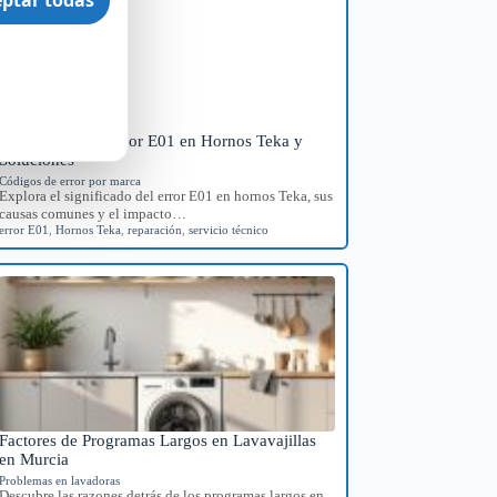
Significado del Error E01 en Hornos Teka y
Soluciones
Códigos de error por marca
Explora el significado del error E01 en hornos Teka, sus
causas comunes y el impacto…
error E01
,
Hornos Teka
,
reparación
,
servicio técnico
Factores de Programas Largos en Lavavajillas
en Murcia
Problemas en lavadoras
Descubre las razones detrás de los programas largos en