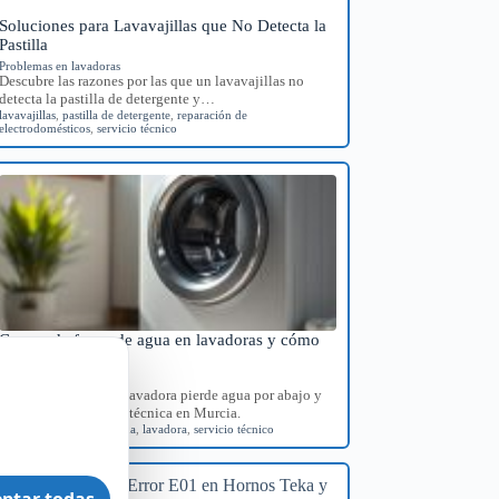
Soluciones para Lavavajillas que No Detecta la
Pastilla
Problemas en lavadoras
Descubre las razones por las que un lavavajillas no
detecta la pastilla de detergente y…
lavavajillas
,
pastilla de detergente
,
reparación de
electrodomésticos
,
servicio técnico
Causas de fugas de agua en lavadoras y cómo
diagnosticarlas
Problemas en lavadoras
Identifica por qué tu lavadora pierde agua por abajo y
consigue orientación técnica en Murcia.
diagnóstico
,
fugas de agua
,
lavadora
,
servicio técnico
ptar todas