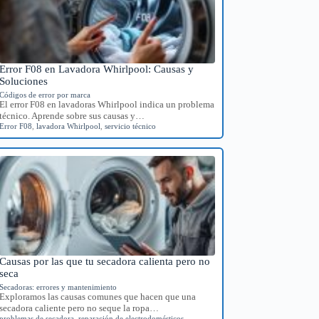
Error F08 en Lavadora Whirlpool: Causas y
Soluciones
Códigos de error por marca
El error F08 en lavadoras Whirlpool indica un problema
técnico. Aprende sobre sus causas y…
Error F08
,
lavadora Whirlpool
,
servicio técnico
Causas por las que tu secadora calienta pero no
seca
Secadoras: errores y mantenimiento
Exploramos las causas comunes que hacen que una
secadora caliente pero no seque la ropa…
problemas de secadora
,
reparación de electrodomésticos
,