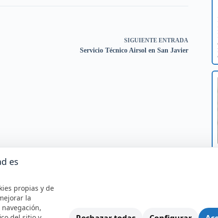
SIGUIENTE
ENTRADA
Servicio Técnico Airsol en San Javier
ad es
kies propias y de
mejorar la
e navegación,
Rechazar todas
Configurar
Ace
ico del sitio y