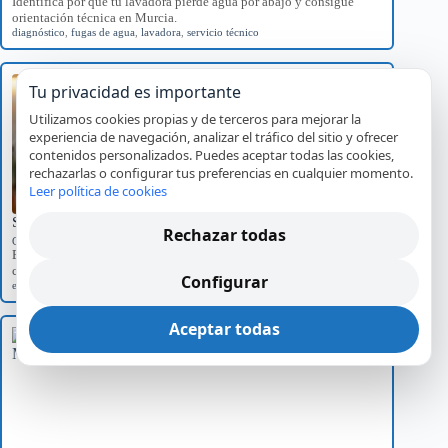
Identifica por qué tu lavadora pierde agua por abajo y consigue
orientación técnica en Murcia.
diagnóstico
,
fugas de agua
,
lavadora
,
servicio técnico
Tu privacidad es importante
Utilizamos cookies propias y de terceros para mejorar la
experiencia de navegación, analizar el tráfico del sitio y ofrecer
contenidos personalizados. Puedes aceptar todas las cookies,
rechazarlas o configurar tus preferencias en cualquier momento.
Leer política de cookies
Significado del Error E01 en Hornos Teka y Soluciones
Rechazar todas
Códigos de error por marca
Explora el significado del error E01 en hornos Teka, sus causas
comunes y el impacto…
Configurar
error E01
,
Hornos Teka
,
reparación
,
servicio técnico
Aceptar todas