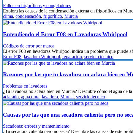
Fallos en frigoríficos y congeladores
Explora las causas de la condensación externa en frigoríficos en Mur
clima
,
condensación
,
frigorífico
,
Murcia
Entendiendo el Error F08 en Lavadoras Whirlpool
Códigos de error por marca
El error F08 en lavadoras Whirlpool indica un problema que puede 
Error F08
,
lavadora Whirlpool
,
reparación
,
servicio técnico
Razones por las que tu lavadora no aclara bien en M
Problemas en lavadoras
¿Tu lavadora no aclara bien en Murcia? Descubre cómo el agua de l
aclarado
,
agua dura
,
lavadora
,
Murcia
,
servicio técnico
Causas por las que una secadora calienta pero no sec
Secadoras: errores y mantenimiento
¿Tu secadora calienta pero no seca? Descubre las causas de este p