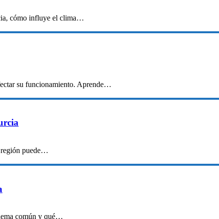
cia, cómo influye el clima…
afectar su funcionamiento. Aprende…
urcia
a región puede…
a
roblema común y qué…