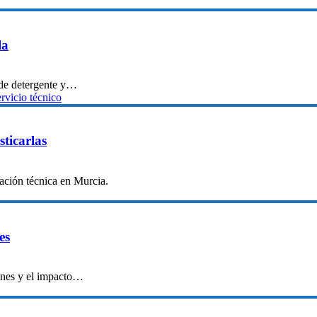
la
a de detergente y…
ervicio técnico
ticarlas
tación técnica en Murcia.
es
munes y el impacto…