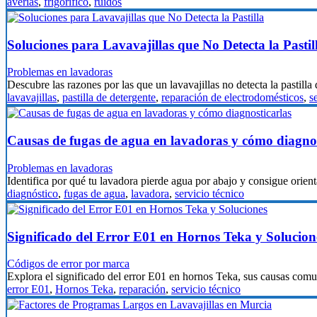
averías
,
frigorífico
,
ruidos
Soluciones para Lavavajillas que No Detecta la Pastil
Problemas en lavadoras
Descubre las razones por las que un lavavajillas no detecta la pastill
lavavajillas
,
pastilla de detergente
,
reparación de electrodomésticos
,
s
Causas de fugas de agua en lavadoras y cómo diagnos
Problemas en lavadoras
Identifica por qué tu lavadora pierde agua por abajo y consigue orien
diagnóstico
,
fugas de agua
,
lavadora
,
servicio técnico
Significado del Error E01 en Hornos Teka y Solucion
Códigos de error por marca
Explora el significado del error E01 en hornos Teka, sus causas co
error E01
,
Hornos Teka
,
reparación
,
servicio técnico