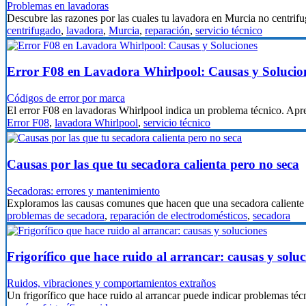
Problemas en lavadoras
Descubre las razones por las cuales tu lavadora en Murcia no centri
centrifugado
,
lavadora
,
Murcia
,
reparación
,
servicio técnico
Error F08 en Lavadora Whirlpool: Causas y Solucio
Códigos de error por marca
El error F08 en lavadoras Whirlpool indica un problema técnico. Ap
Error F08
,
lavadora Whirlpool
,
servicio técnico
Causas por las que tu secadora calienta pero no seca
Secadoras: errores y mantenimiento
Exploramos las causas comunes que hacen que una secadora caliente
problemas de secadora
,
reparación de electrodomésticos
,
secadora
Frigorífico que hace ruido al arrancar: causas y soluc
Ruidos, vibraciones y comportamientos extraños
Un frigorífico que hace ruido al arrancar puede indicar problemas 