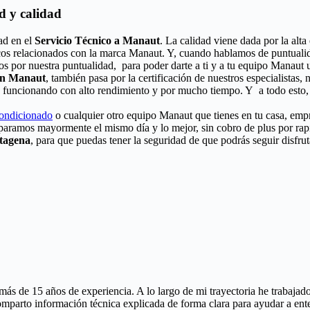
d y calidad
ad en el
Servicio Técnico a Manaut
. La calidad viene dada por la alta
icos relacionados con la marca Manaut. Y, cuando hablamos de puntualid
os por nuestra puntualidad, para poder darte a ti y a tu equipo Manaut 
ión Manaut
, también pasa por la certificación de nuestros especialistas,
 funcionando con alto rendimiento y por mucho tiempo. Y a todo esto, 
condicionado
o cualquier otro equipo Manaut que tienes en tu casa, empr
eparamos mayormente el mismo día y lo mejor, sin cobro de plus por ra
rtagena
, para que puedas tener la seguridad de que podrás seguir disfru
más de 15 años de experiencia. A lo largo de mi trayectoria he trabaj
comparto información técnica explicada de forma clara para ayudar a ent