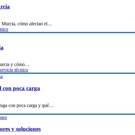
rcia
de Murcia, cómo afectan el…
cnico
ia
 Murcia y cómo…
servicio técnico
 con poca carga
ifuga con poca carga y qué…
ores y soluciones