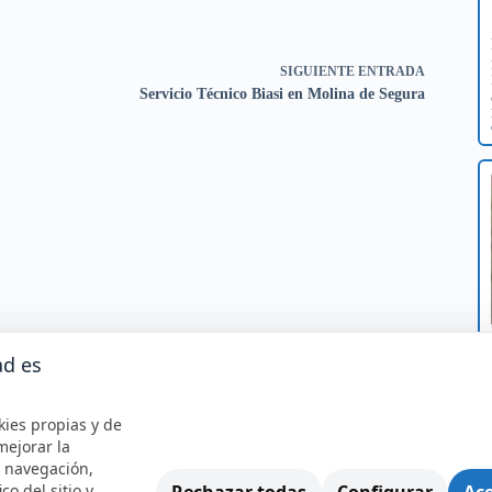
SIGUIENTE
ENTRADA
Servicio Técnico Biasi en Molina de Segura
ad es
kies propias y de
mejorar la
e navegación,
Rechazar todas
Configurar
Ace
ico del sitio y