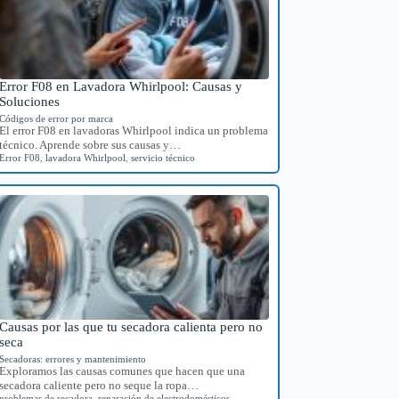
Error F08 en Lavadora Whirlpool: Causas y
Soluciones
Códigos de error por marca
El error F08 en lavadoras Whirlpool indica un problema
técnico. Aprende sobre sus causas y…
Error F08
,
lavadora Whirlpool
,
servicio técnico
Causas por las que tu secadora calienta pero no
seca
Secadoras: errores y mantenimiento
Exploramos las causas comunes que hacen que una
secadora caliente pero no seque la ropa…
problemas de secadora
,
reparación de electrodomésticos
,