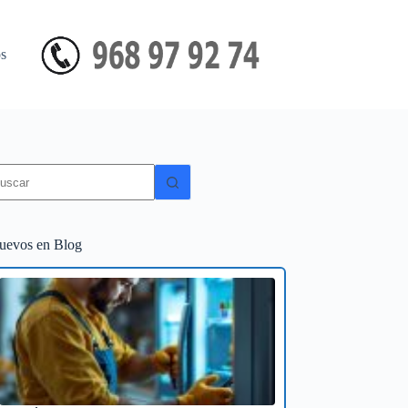
s
in
sultados
uevos en Blog