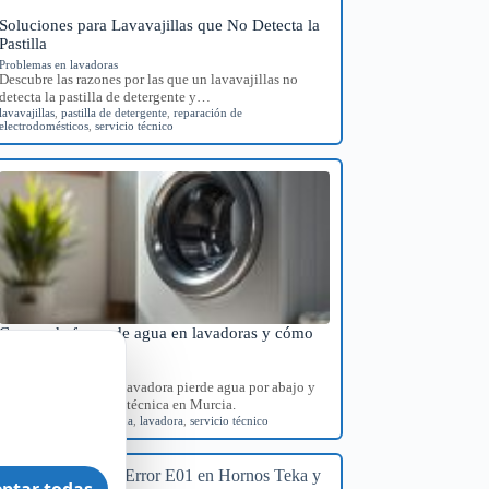
Soluciones para Lavavajillas que No Detecta la
Pastilla
Problemas en lavadoras
Descubre las razones por las que un lavavajillas no
detecta la pastilla de detergente y…
lavavajillas
,
pastilla de detergente
,
reparación de
electrodomésticos
,
servicio técnico
Causas de fugas de agua en lavadoras y cómo
diagnosticarlas
Problemas en lavadoras
Identifica por qué tu lavadora pierde agua por abajo y
consigue orientación técnica en Murcia.
diagnóstico
,
fugas de agua
,
lavadora
,
servicio técnico
ptar todas