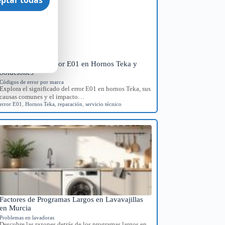
Significado del Error E01 en Hornos Teka y
Soluciones
Códigos de error por marca
Explora el significado del error E01 en hornos Teka, sus
causas comunes y el impacto…
error E01
,
Hornos Teka
,
reparación
,
servicio técnico
Factores de Programas Largos en Lavavajillas
en Murcia
Problemas en lavadoras
Descubre las razones detrás de los programas largos en