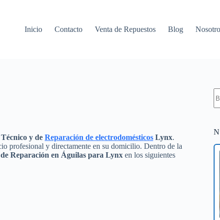
Inicio
Contacto
Venta de Repuestos
Blog
Nosotro
S
re
N
o
Técnico y de
Reparación de electrodomésticos
Lynx
.
io profesional y directamente en su domicilio. Dentro de la
y de Reparación en Águilas para Lynx
en los siguientes