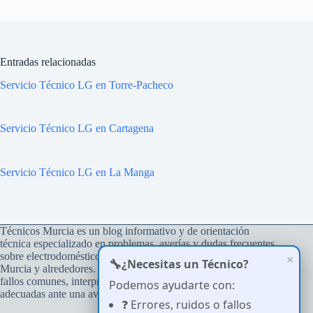
Entradas relacionadas
Servicio Técnico LG en Torre-Pacheco
Servicio Técnico LG en Cartagena
Servicio Técnico LG en La Manga
Técnicos Murcia es un blog informativo y de orientación
técnica especializado en problemas, averías y dudas frecuentes
sobre electrodomésticos del hogar, con atención a usuarios de
×
🔧
¿Necesitas un Técnico?
Murcia y alrededores. Su objetivo es ayudar a comprender
fallos comunes, interpretar errores y tomar decisiones
Podemos ayudarte con:
adecuadas ante una avería.
❓ Errores, ruidos o fallos