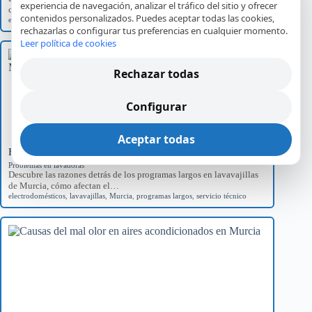
experiencia de navegación, analizar el tráfico del sitio y ofrecer
comunes y el impacto…
contenidos personalizados. Puedes aceptar todas las cookies,
error E01
,
Hornos Teka
,
reparación
,
servicio técnico
rechazarlas o configurar tus preferencias en cualquier momento.
Leer política de cookies
Rechazar todas
Configurar
Aceptar todas
Factores de Programas Largos en Lavavajillas en Murcia
Problemas en lavadoras
Descubre las razones detrás de los programas largos en lavavajillas
de Murcia, cómo afectan el…
electrodomésticos
,
lavavajillas
,
Murcia
,
programas largos
,
servicio técnico