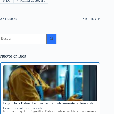
#
LG
#
Molina de Segura
ANTERIOR
SIGUIENTE
Sin
resultados
Nuevos en Blog
Frigorífico Balay: Problemas de Enfriamiento y Termostato
Fallos en frigoríficos y congeladores
Explora por qué un frigorífico Balay puede no enfriar correctamente