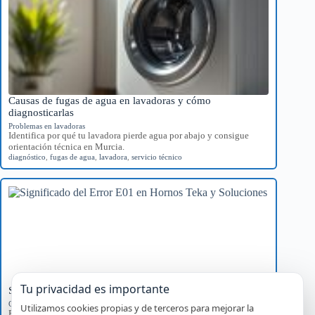
Causas de fugas de agua en lavadoras y cómo
diagnosticarlas
Problemas en lavadoras
Identifica por qué tu lavadora pierde agua por abajo y consigue
orientación técnica en Murcia.
diagnóstico
,
fugas de agua
,
lavadora
,
servicio técnico
Tu privacidad es importante
Significado del Error E01 en Hornos Teka y Soluciones
Códigos de error por marca
Utilizamos cookies propias y de terceros para mejorar la
Explora el significado del error E01 en hornos Teka, sus causas