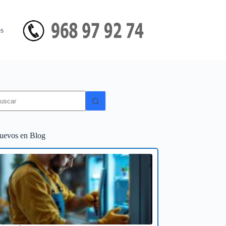
s
in
sultados
uevos en Blog