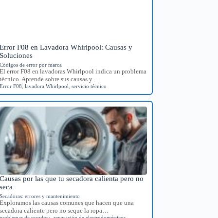
Error F08 en Lavadora Whirlpool: Causas y
Soluciones
Códigos de error por marca
El error F08 en lavadoras Whirlpool indica un problema
técnico. Aprende sobre sus causas y…
Error F08
,
lavadora Whirlpool
,
servicio técnico
Causas por las que tu secadora calienta pero no
seca
Secadoras: errores y mantenimiento
Exploramos las causas comunes que hacen que una
secadora caliente pero no seque la ropa…
problemas de secadora
,
reparación de electrodomésticos
,