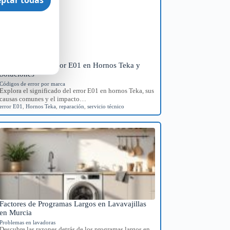
Significado del Error E01 en Hornos Teka y
Soluciones
Códigos de error por marca
Explora el significado del error E01 en hornos Teka, sus
causas comunes y el impacto…
error E01
,
Hornos Teka
,
reparación
,
servicio técnico
Factores de Programas Largos en Lavavajillas
en Murcia
Problemas en lavadoras
Descubre las razones detrás de los programas largos en