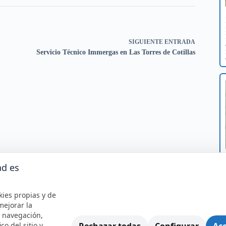
SIGUIENTE
ENTRADA
Servicio Técnico Immergas en Las Torres de Cotillas
ad es
kies propias y de
mejorar la
e navegación,
Rechazar todas
Configurar
Ace
ico del sitio y