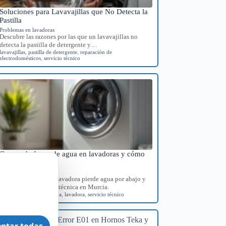
Soluciones para Lavavajillas que No Detecta la
Pastilla
Problemas en lavadoras
Descubre las razones por las que un lavavajillas no
detecta la pastilla de detergente y…
lavavajillas
,
pastilla de detergente
,
reparación de
electrodomésticos
,
servicio técnico
Causas de fugas de agua en lavadoras y cómo
diagnosticarlas
Problemas en lavadoras
Identifica por qué tu lavadora pierde agua por abajo y
consigue orientación técnica en Murcia.
diagnóstico
,
fugas de agua
,
lavadora
,
servicio técnico
ptar todas