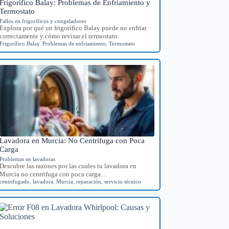
Frigorífico Balay: Problemas de Enfriamiento y
Termostato
Fallos en frigoríficos y congeladores
Explora por qué un frigorífico Balay puede no enfriar
correctamente y cómo revisar el termostato.
Frigorífico Balay
,
Problemas de enfriamiento
,
Termostato
Lavadora en Murcia: No Centrifuga con Poca
Carga
Problemas en lavadoras
Descubre las razones por las cuales tu lavadora en
Murcia no centrifuga con poca carga…
centrifugado
,
lavadora
,
Murcia
,
reparación
,
servicio técnico